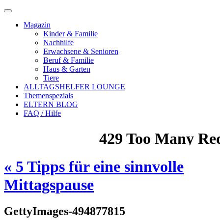
Magazin
Kinder & Familie
Nachhilfe
Erwachsene & Senioren
Beruf & Familie
Haus & Garten
Tiere
ALLTAGSHELFER LOUNGE
Themenspezials
ELTERN BLOG
FAQ / Hilfe
«
5 Tipps für eine sinnvolle
Mittagspause
GettyImages-494877815