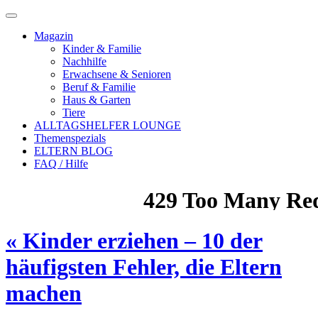
Magazin
Kinder & Familie
Nachhilfe
Erwachsene & Senioren
Beruf & Familie
Haus & Garten
Tiere
ALLTAGSHELFER LOUNGE
Themenspezials
ELTERN BLOG
FAQ / Hilfe
«
Kinder erziehen – 10 der
häufigsten Fehler, die Eltern
machen