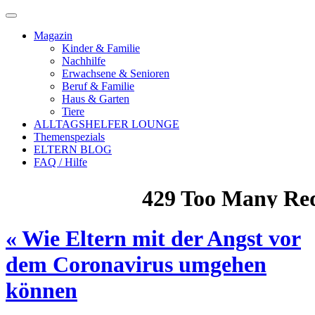
Magazin
Kinder & Familie
Nachhilfe
Erwachsene & Senioren
Beruf & Familie
Haus & Garten
Tiere
ALLTAGSHELFER LOUNGE
Themenspezials
ELTERN BLOG
FAQ / Hilfe
«
Wie Eltern mit der Angst vor
dem Coronavirus umgehen
können