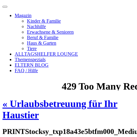
Magazin
Kinder & Familie
Nachhilfe
Erwachsene & Senioren
Beruf & Familie
Haus & Garten
Tiere
ALLTAGSHELFER LOUNGE
Themenspezials
ELTERN BLOG
FAQ / Hilfe
«
Urlaubsbetreuung für Ihr
Haustier
PRINTStocksy_txp18a43e5btfm000_Medi