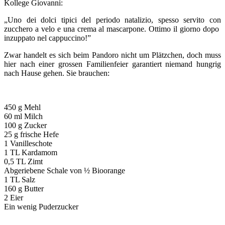
Kollege Giovanni:
„Uno dei dolci tipici del periodo natalizio, spesso servito con
zucchero a velo e una crema al mascarpone. Ottimo il giorno dopo
inzuppato nel cappuccino!”
Zwar handelt es sich beim Pandoro nicht um Plätzchen, doch muss
hier nach einer grossen Familienfeier garantiert niemand hungrig
nach Hause gehen. Sie brauchen:
450 g Mehl
60 ml Milch
100 g Zucker
25 g frische Hefe
1 Vanilleschote
1 TL Kardamom
0,5 TL Zimt
Abgeriebene Schale von ½ Bioorange
1 TL Salz
160 g Butter
2 Eier
Ein wenig Puderzucker