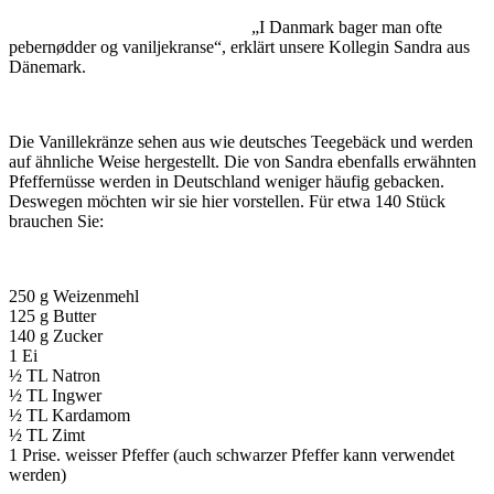
„I Danmark bager man ofte
pebernødder og vaniljekranse“, erklärt unsere Kollegin Sandra aus
Dänemark.
Die Vanillekränze sehen aus wie deutsches Teegebäck und werden
auf ähnliche Weise hergestellt. Die von Sandra ebenfalls erwähnten
Pfeffernüsse werden in Deutschland weniger häufig gebacken.
Deswegen möchten wir sie hier vorstellen. Für etwa 140 Stück
brauchen Sie:
250 g Weizenmehl
125 g Butter
140 g Zucker
1 Ei
½ TL Natron
½ TL Ingwer
½ TL Kardamom
½ TL Zimt
1 Prise. weisser Pfeffer (auch schwarzer Pfeffer kann verwendet
werden)