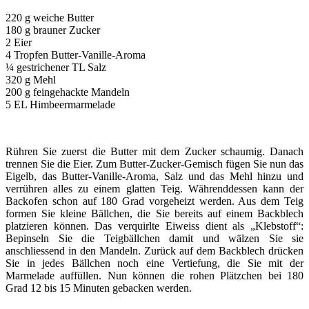
220 g weiche Butter
180 g brauner Zucker
2 Eier
4 Tropfen Butter-Vanille-Aroma
¼ gestrichener TL Salz
320 g Mehl
200 g feingehackte Mandeln
5 EL Himbeermarmelade
Rühren Sie zuerst die Butter mit dem Zucker schaumig. Danach
trennen Sie die Eier. Zum Butter-Zucker-Gemisch fügen Sie nun das
Eigelb, das Butter-Vanille-Aroma, Salz und das Mehl hinzu und
verrühren alles zu einem glatten Teig. Währenddessen kann der
Backofen schon auf 180 Grad vorgeheizt werden. Aus dem Teig
formen Sie kleine Bällchen, die Sie bereits auf einem Backblech
platzieren können. Das verquirlte Eiweiss dient als „Klebstoff“:
Bepinseln Sie die Teigbällchen damit und wälzen Sie sie
anschliessend in den Mandeln. Zurück auf dem Backblech drücken
Sie in jedes Bällchen noch eine Vertiefung, die Sie mit der
Marmelade auffüllen. Nun können die rohen Plätzchen bei 180
Grad 12 bis 15 Minuten gebacken werden.