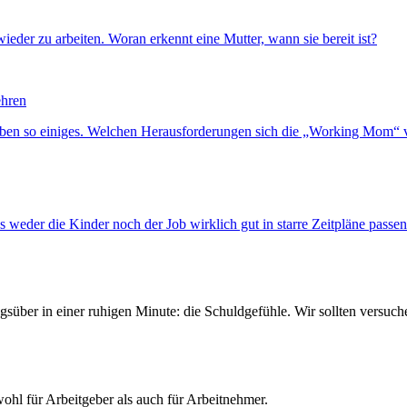
ieder zu arbeiten. Woran erkennt eine Mutter, wann sie bereit ist?
ehren
seben so einiges. Welchen Herausforderungen sich die „Working Mom“ vo
ns weder die Kinder noch der Job wirklich gut in starre Zeitpläne pas
tagsüber in einer ruhigen Minute: die Schuldgefühle. Wir sollten versuc
ohl für Arbeitgeber als auch für Arbeitnehmer.