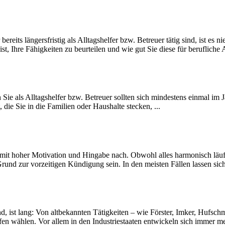
its längersfristig als Alltagshelfer bzw. Betreuer tätig sind, ist es ni
st, Ihre Fähigkeiten zu beurteilen und wie gut Sie diese für berufliche 
ch Sie als Alltagshelfer bzw. Betreuer sollten sich mindestens einmal 
die Sie in die Familien oder Haushalte stecken, ...
it mit hoher Motivation und Hingabe nach. Obwohl alles harmonisch lä
Grund zur vorzeitigen Kündigung sein. In den meisten Fällen lassen sich 
 sind, ist lang: Von altbekannten Tätigkeiten – wie Förster, Imker, Huf
 wählen. Vor allem in den Industriestaaten entwickeln sich immer mehr