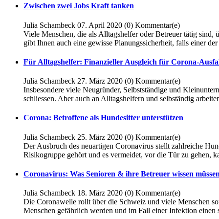
Zwischen zwei Jobs Kraft tanken
Julia Schambeck
07. April 2020
(0)
Kommentar(e)
Viele Menschen, die als Alltagshelfer oder Betreuer tätig sind, 
gibt Ihnen auch eine gewisse Planungssicherheit, falls einer der
Für Alltagshelfer: Finanzieller Ausgleich für Corona-Ausfal
Julia Schambeck
27. März 2020
(0)
Kommentar(e)
Insbesondere viele Neugründer, Selbstständige und Kleinunter
schliessen. Aber auch an Alltagshelfern und selbständig arbeit
Corona: Betroffene als Hundesitter unterstützen
Julia Schambeck
25. März 2020
(0)
Kommentar(e)
Der Ausbruch des neuartigen Coronavirus stellt zahlreiche Hund
Risikogruppe gehört und es vermeidet, vor die Tür zu gehen, k
Coronavirus: Was Senioren & ihre Betreuer wissen müsse
Julia Schambeck
18. März 2020
(0)
Kommentar(e)
Die Coronawelle rollt über die Schweiz und viele Menschen sor
Menschen gefährlich werden und im Fall einer Infektion einen 