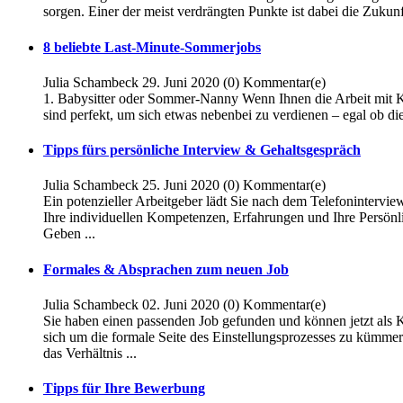
sorgen. Einer der meist verdrängten Punkte ist dabei die Zukun
8 beliebte Last-Minute-Sommerjobs
Julia Schambeck
29. Juni 2020
(0)
Kommentar(e)
1. Babysitter oder Sommer-Nanny Wenn Ihnen die Arbeit mit Ki
sind perfekt, um sich etwas nebenbei zu verdienen – egal ob die
Tipps fürs persönliche Interview & Gehaltsgespräch
Julia Schambeck
25. Juni 2020
(0)
Kommentar(e)
Ein potenzieller Arbeitgeber lädt Sie nach dem Telefonintervi
Ihre individuellen Kompetenzen, Erfahrungen und Ihre Persönli
Geben ...
Formales & Absprachen zum neuen Job
Julia Schambeck
02. Juni 2020
(0)
Kommentar(e)
Sie haben einen passenden Job gefunden und können jetzt als K
sich um die formale Seite des Einstellungsprozesses zu kümmern
das Verhältnis ...
Tipps für Ihre Bewerbung