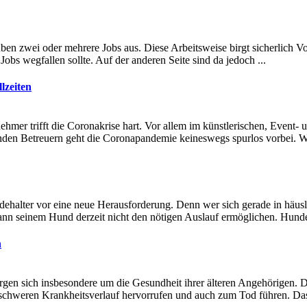
üben zwei oder mehrere Jobs aus. Diese Arbeitsweise birgt sicherlich Vor
 Jobs wegfallen sollte. Auf der anderen Seite sind da jedoch ...
lzeiten
nehmer trifft die Coronakrise hart. Vor allem im künstlerischen, Even
enden Betreuern geht die Coronapandemie keineswegs spurlos vorbei. Wir
ehalter vor eine neue Herausforderung. Denn wer sich gerade in häuslich
ann seinem Hund derzeit nicht den nötigen Auslauf ermöglichen. Hunde
n
gen sich insbesondere um die Gesundheit ihrer älteren Angehörigen. De
schweren Krankheitsverlauf hervorrufen und auch zum Tod führen. Das D