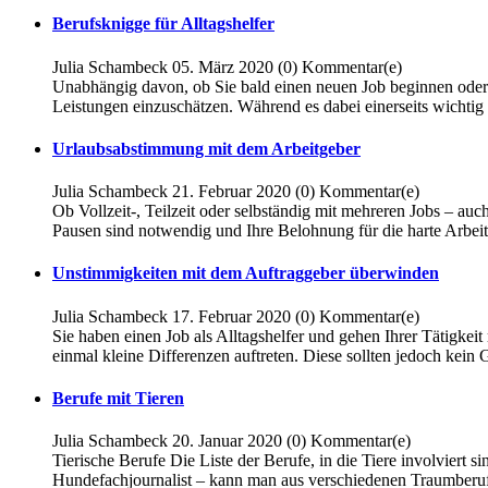
Berufsknigge für Alltagshelfer
Julia Schambeck
05. März 2020
(0)
Kommentar(e)
Unabhängig davon, ob Sie bald einen neuen Job beginnen oder bere
Leistungen einzuschätzen. Während es dabei einerseits wichtig i
Urlaubsabstimmung mit dem Arbeitgeber
Julia Schambeck
21. Februar 2020
(0)
Kommentar(e)
Ob Vollzeit-, Teilzeit oder selbständig mit mehreren Jobs – au
Pausen sind notwendig und Ihre Belohnung für die harte Arbeit, 
Unstimmigkeiten mit dem Auftraggeber überwinden
Julia Schambeck
17. Februar 2020
(0)
Kommentar(e)
Sie haben einen Job als Alltagshelfer und gehen Ihrer Tätigke
einmal kleine Differenzen auftreten. Diese sollten jedoch kein 
Berufe mit Tieren
Julia Schambeck
20. Januar 2020
(0)
Kommentar(e)
Tierische Berufe Die Liste der Berufe, in die Tiere involviert
Hundefachjournalist – kann man aus verschiedenen Traumberufen