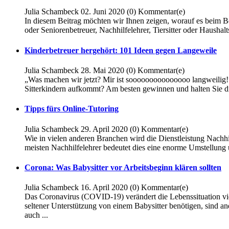
Julia Schambeck
02. Juni 2020
(0)
Kommentar(e)
In diesem Beitrag möchten wir Ihnen zeigen, worauf es beim Be
oder Seniorenbetreuer, Nachhilfelehrer, Tiersitter oder Haushal
Kinderbetreuer hergehört: 101 Ideen gegen Langeweile
Julia Schambeck
28. Mai 2020
(0)
Kommentar(e)
„Was machen wir jetzt? Mir ist sooooooooooooooo langweilig!“ 
Sitterkindern aufkommt? Am besten gewinnen und halten Sie di
Tipps fürs Online-Tutoring
Julia Schambeck
29. April 2020
(0)
Kommentar(e)
Wie in vielen anderen Branchen wird die Dienstleistung Nachhi
meisten Nachhilfelehrer bedeutet dies eine enorme Umstellung 
Corona: Was Babysitter vor Arbeitsbeginn klären sollten
Julia Schambeck
16. April 2020
(0)
Kommentar(e)
Das Coronavirus (COVID-19) verändert die Lebenssituation vi
seltener Unterstützung von einem Babysitter benötigen, sind an
auch ...