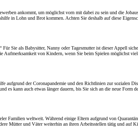
werben ankommt, um möglichst vorn mit dabei zu sein und die Jobaussic
tshilfe in Lohn und Brot kommen. Achten Sie deshalb auf diese Eigenscha
Für Sie als Babysitter, Nanny oder Tagesmutter ist dieser Appell siche
e Aufmerksamkeit von Kindern, wenn Sie beim Spielen möglichst viele 
lfe aufgrund der Coronapandemie und den Richtlinien zur sozialen Dis
und es kann auch etwas länger dauern, bis Sie sich an die neue Form 
eler Familien weltweit. Während einige Eltern aufgrund von Quarantä
dere Mütter und Väter weiterhin an ihren Arbeitsstellen tätig und auf