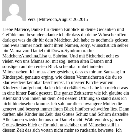
Vera
|
Mittwoch,August 26.2015
Liebe Mareice,Danke für deinen Einblick in deine Gedanken und
Gefühle und besonders danke ich dir dass du deine Wünsche offen
darlegst was du dir für dein Mädchen ,ich habe es nochmals gelesen
und weis immer noch nicht ihren Namen, sorry, wünschst.ich selber
bin Mama von Daniel mit Down-Syndrom u. drei
Mädchen:Angelina,Lisa u. Sabrina. Und mit Sicherheit geht es
vielen von uns Mamas so, mit sog. netten alten Damen und
sonstigen auf den ersten Blick scheinbar unbehinderten
Mitmenschen. Ich muss aber gestehen, dass es mir am Samstag im
Kindergodi genauso erging, wie diesen Verunsicherten die du so
klar wiedererkennbar beschreibst. In unserer Kirche war ein
Kinderzelt aufgebaut, da ich leicht erkältet war habe ich mich etwas
in eine hinter Bank gesetzt. Die ganze Zeit zerrte wie ich glaubte ein
Kleinkind von innen an dem Zelt dessen Öffnung so stand dass ich
nicht hineinsehen konnte. Ich sah nur die schwangere Mutter die
genervt und besorgt immer ihren Blick hinüber schweifen lies. Dann
durften alle Kinder ins Zelt, das Gottes Schutz und Schirm darstellte.
Alle kamen wieder heraus nur Daniel nicht .Während des ganzen
Gottesdiestes blieb er für mich unsichtbar und Mäuschenstill in
diesem Zelt das sich vortan nicht mehr so ruckartig bewegte. Ich