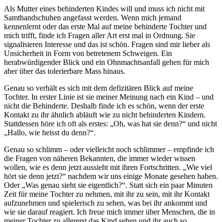
Als Mutter eines behinderten Kindes will und muss ich nicht mit
Samthandschuhen angefasst werden. Wenn mich jemand
kennenlernt oder das erste Mal auf meine behinderte Tochter und
mich trifft, finde ich Fragen aller Art erst mal in Ordnung. Sie
signalisieren Interesse und das ist schön. Fragen sind mir lieber als
Unsicherheit in Form von betretenem Schweigen. Ein
herabwürdigender Blick und ein Ohnmachtsanfall gehen für mich
aber über das tolerierbare Mass hinaus.
Genau so verhält es sich mit dem defizitären Blick auf meine
Tochter. In erster Linie ist sie meiner Meinung nach ein Kind – und
nicht die Behinderte. Deshalb finde ich es schön, wenn der erste
Kontakt zu ihr ähnlich abläuft wie zu nicht behinderten Kindern.
Stattdessen höre ich oft als erstes: „Oh, was hat sie denn?“ und nicht
„Hallo, wie heisst du denn?“.
Genau so schlimm – oder vielleicht noch schlimmer – empfinde ich
die Fragen von näheren Bekannten, die immer wieder wissen
wollen, wie es denn jetzt aussieht mit ihren Fortschritten. „Wie viel
hört sie denn jetzt?“ nachdem wir uns einige Monate gesehen haben.
Oder „Was genau sieht sie eigentlich?“. Statt sich ein paar Minuten
Zeit für meine Tochter zu nehmen, mit ihr zu sein, mit ihr Kontakt
aufzunehmen und spielerisch zu sehen, was bei ihr ankommt und
wie sie darauf reagiert. Ich freue mich immer über Menschen, die in
meiner Tochter zu allererst das Kind sehen und ihr auch so