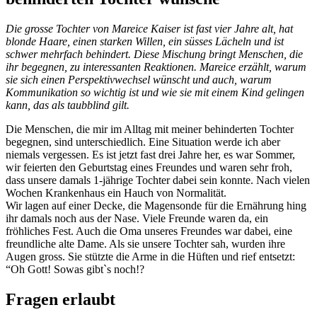
Die grosse Tochter von Mareice Kaiser ist fast vier Jahre alt, hat
blonde Haare, einen starken Willen, ein süsses Lächeln und ist
schwer mehrfach behindert. Diese Mischung bringt Menschen, die
ihr begegnen, zu interessanten Reaktionen. Mareice erzählt, warum
sie sich einen Perspektivwechsel wünscht und auch, warum
Kommunikation so wichtig ist und wie sie mit einem Kind gelingen
kann, das als taubblind gilt.
Die Menschen, die mir im Alltag mit meiner behinderten Tochter
begegnen, sind unterschiedlich. Eine Situation werde ich aber
niemals vergessen. Es ist jetzt fast drei Jahre her, es war Sommer,
wir feierten den Geburtstag eines Freundes und waren sehr froh,
dass unsere damals 1-jährige Tochter dabei sein konnte. Nach vielen
Wochen Krankenhaus ein Hauch von Normalität.
Wir lagen auf einer Decke, die Magensonde für die Ernährung hing
ihr damals noch aus der Nase. Viele Freunde waren da, ein
fröhliches Fest. Auch die Oma unseres Freundes war dabei, eine
freundliche alte Dame. Als sie unsere Tochter sah, wurden ihre
Augen gross. Sie stützte die Arme in die Hüften und rief entsetzt:
“Oh Gott! Sowas gibt`s noch!?
Fragen erlaubt