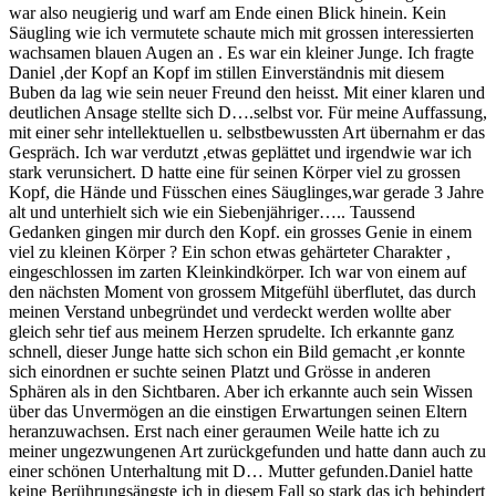
war also neugierig und warf am Ende einen Blick hinein. Kein
Säugling wie ich vermutete schaute mich mit grossen interessierten
wachsamen blauen Augen an . Es war ein kleiner Junge. Ich fragte
Daniel ,der Kopf an Kopf im stillen Einverständnis mit diesem
Buben da lag wie sein neuer Freund den heisst. Mit einer klaren und
deutlichen Ansage stellte sich D….selbst vor. Für meine Auffassung,
mit einer sehr intellektuellen u. selbstbewussten Art übernahm er das
Gespräch. Ich war verdutzt ,etwas geplättet und irgendwie war ich
stark verunsichert. D hatte eine für seinen Körper viel zu grossen
Kopf, die Hände und Füsschen eines Säuglinges,war gerade 3 Jahre
alt und unterhielt sich wie ein Siebenjähriger….. Taussend
Gedanken gingen mir durch den Kopf. ein grosses Genie in einem
viel zu kleinen Körper ? Ein schon etwas gehärteter Charakter ,
eingeschlossen im zarten Kleinkindkörper. Ich war von einem auf
den nächsten Moment von grossem Mitgefühl überflutet, das durch
meinen Verstand unbegründet und verdeckt werden wollte aber
gleich sehr tief aus meinem Herzen sprudelte. Ich erkannte ganz
schnell, dieser Junge hatte sich schon ein Bild gemacht ,er konnte
sich einordnen er suchte seinen Platzt und Grösse in anderen
Sphären als in den Sichtbaren. Aber ich erkannte auch sein Wissen
über das Unvermögen an die einstigen Erwartungen seinen Eltern
heranzuwachsen. Erst nach einer geraumen Weile hatte ich zu
meiner ungezwungenen Art zurückgefunden und hatte dann auch zu
einer schönen Unterhaltung mit D… Mutter gefunden.Daniel hatte
keine Berührungsängste ich in diesem Fall so stark das ich behindert