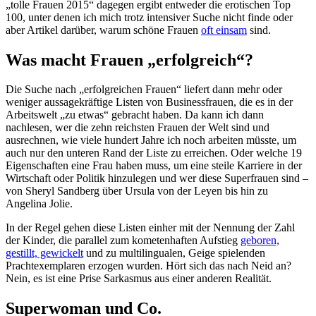
„tolle Frauen 2015“ dagegen ergibt entweder die erotischen Top
100, unter denen ich mich trotz intensiver Suche nicht finde oder
aber Artikel darüber, warum schöne Frauen
oft einsam
sind.
Was macht Frauen „erfolgreich“?
Die Suche nach „erfolgreichen Frauen“ liefert dann mehr oder
weniger aussagekräftige Listen von Businessfrauen, die es in der
Arbeitswelt „zu etwas“ gebracht haben. Da kann ich dann
nachlesen, wer die zehn reichsten Frauen der Welt sind und
ausrechnen, wie viele hundert Jahre ich noch arbeiten müsste, um
auch nur den unteren Rand der Liste zu erreichen. Oder welche 19
Eigenschaften eine Frau haben muss, um eine steile Karriere in der
Wirtschaft oder Politik hinzulegen und wer diese Superfrauen sind –
von Sheryl Sandberg über Ursula von der Leyen bis hin zu
Angelina Jolie.
In der Regel gehen diese Listen einher mit der Nennung der Zahl
der Kinder, die parallel zum kometenhaften Aufstieg
geboren,
gestillt, gewickelt
und zu multilingualen, Geige spielenden
Prachtexemplaren erzogen wurden. Hört sich das nach Neid an?
Nein, es ist eine Prise Sarkasmus aus einer anderen Realität.
Superwoman und Co.