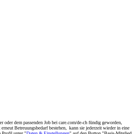
elfer oder dem passenden Job bei care.com/de-ch fündig geworden,
erneut Betreuungsbedarf bestehen, kann sie jederzeit wieder in eine
Profil unter "
Daten & Einstellungen
" auf den Button "Basis-Mitglied