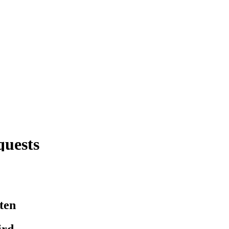
ten
ird