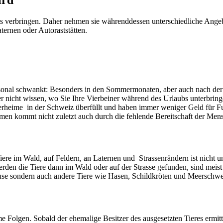
verbringen. Daher nehmen sie währenddessen unterschiedliche Angebot
ternen oder Autoraststätten.
aisonal schwankt: Besonders in den Sommermonaten, aber auch nach der 
zer nicht wissen, wo Sie Ihre Vierbeiner während des Urlaubs unterbri
Tierheime in der Schweiz überfüllt und haben immer weniger Geld für F
imen kommt nicht zuletzt auch durch die fehlende Bereitschaft der Men
ere im Wald, auf Feldern, an Laternen und Strassenrändern ist nicht un
rden die Tiere dann im Wald oder auf der Strasse gefunden, sind meist
use sondern auch andere Tiere wie Hasen, Schildkröten und Meerschwe
me Folgen. Sobald der ehemalige Besitzer des ausgesetzten Tieres ermit