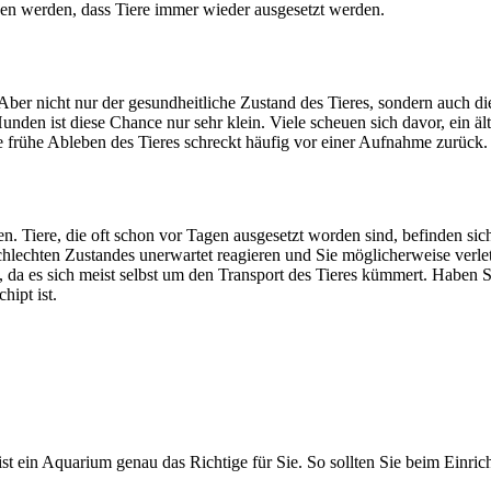
en werden, dass Tiere immer wieder ausgesetzt werden.
ber nicht nur der gesundheitliche Zustand des Tieres, sondern auch di
unden ist diese Chance nur sehr klein. Viele scheuen sich davor, ein 
 frühe Ableben des Tieres schreckt häufig vor einer Aufnahme zurück.
ten. Tiere, die oft schon vor Tagen ausgesetzt worden sind, befinden s
schlechten Zustandes unerwartet reagieren und Sie möglicherweise verl
, da es sich meist selbst um den Transport des Tieres kümmert. Haben Si
hipt ist.
ist ein Aquarium genau das Richtige für Sie. So sollten Sie beim Einr