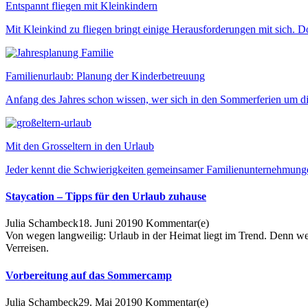
Entspannt fliegen mit Kleinkindern
Mit Kleinkind zu fliegen bringt einige Herausforderungen mit sich. D
Familienurlaub: Planung der Kinderbetreuung
Anfang des Jahres schon wissen, wer sich in den Sommerferien um die
Mit den Grosseltern in den Urlaub
Jeder kennt die Schwierigkeiten gemeinsamer Familienunternehmungen
Staycation – Tipps für den Urlaub zuhause
Julia Schambeck
18. Juni 2019
0
Kommentar(e)
Von wegen langweilig: Urlaub in der Heimat liegt im Trend. Denn we
Verreisen.
Vorbereitung auf das Sommercamp
Julia Schambeck
29. Mai 2019
0
Kommentar(e)