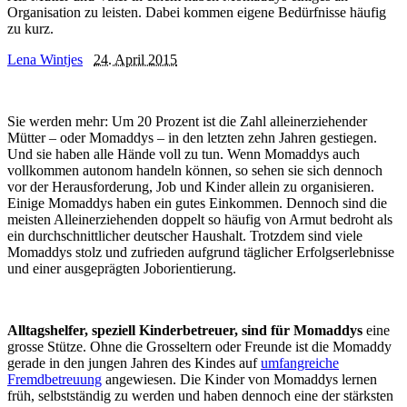
Organisation zu leisten. Dabei kommen eigene Bedürfnisse häufig
zu kurz.
Lena Wintjes
24. April 2015
Sie werden mehr: Um 20 Prozent ist die Zahl alleinerziehender
Mütter – oder Momaddys – in den letzten zehn Jahren gestiegen.
Und sie haben alle Hände voll zu tun. Wenn Momaddys auch
vollkommen autonom handeln können, so sehen sie sich dennoch
vor der Herausforderung, Job und Kinder allein zu organisieren.
Einige Momaddys haben ein gutes Einkommen. Dennoch sind die
meisten Alleinerziehenden doppelt so häufig von Armut bedroht als
ein durchschnittlicher deutscher Haushalt. Trotzdem sind viele
Momaddys stolz und zufrieden aufgrund täglicher Erfolgserlebnisse
und einer ausgeprägten Joborientierung.
Alltagshelfer, speziell Kinderbetreuer, sind für Momaddys
eine
grosse Stütze. Ohne die Grosseltern oder Freunde ist die Momaddy
gerade in den jungen Jahren des Kindes auf
umfangreiche
Fremdbetreuung
angewiesen. Die Kinder von Momaddys lernen
früh, selbstständig zu werden und haben dennoch eine der stärksten