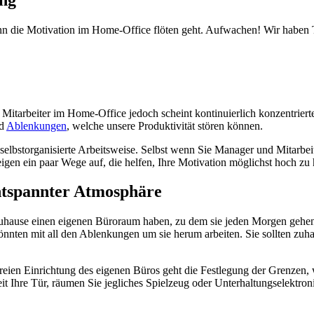
ann die Motivation im Home-Office flöten geht. Aufwachen! Wir haben T
für Mitarbeiter im Home-Office jedoch scheint kontinuierlich konzentri
nd
Ablenkungen
, welche unsere Produktivität stören können.
 selbstorganisierte Arbeitsweise. Selbst wenn Sie Manager und Mitarbe
eigen ein paar Wege auf, die helfen, Ihre Motivation möglichst hoch zu 
 entspannter Atmosphäre
uhause einen eigenen Büroraum haben, zu dem sie jeden Morgen gehen. Di
könnten mit all den Ablenkungen um sie herum arbeiten. Sie sollten zuha
eien Einrichtung des eigenen Büros geht die Festlegung der Grenzen, w
it Ihre Tür, räumen Sie jegliches Spielzeug oder Unterhaltungselektr