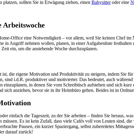
o platzen, sollten Sie in Erwägung ziehen, einen
Babysitter
oder eine
N
re Arbeitswoche
im Home-Office eine Notwendigkeit – vor allem, weil Sie keinen Chef im 
che in Angriff nehmen wollen, planen, in einer Aufgabenliste festhalten 
 Zeit ein, um die anstehende Woche durchzuplanen.
 ist, die eigene Motivation und Produktivität zu steigern, indem Sie fü
n, sind i.d.R. produktiver und motivierter. Das bedeutet, auch während
 einzuplanen, in denen Sie vom Schreibtisch aufstehen und sich kurz
sich anziehen, bevor sie in ihr Heimbüro gehen. Beides ist in Ordnung, 
Motivation
der einfach die Tageszeit, zu der Sie arbeiten – finden Sie heraus, wa
 müssen. Es ist kein Zufall, dass viele Cafés voll von Leuten sind, di
 verbrachte Pausen, ein kurzer Spaziergang, selbst zubereitetes Mittag
er darauf zurück!