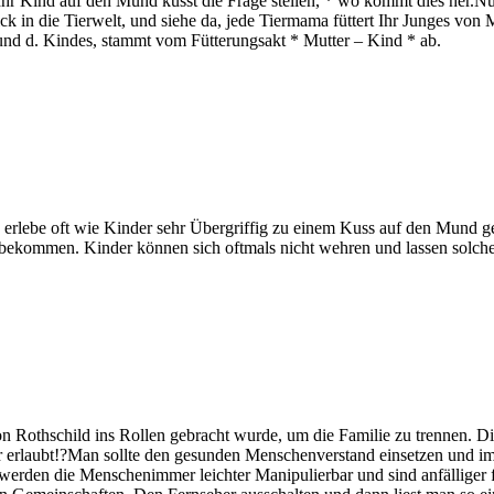
hr Kind auf den Mund küsst die Frage stellen, * wo kommt dies her.N
ck in die Tierwelt, und siehe da, jede Tiermama füttert Ihr Junges vo
nd d. Kindes, stammt vom Fütterungsakt * Mutter – Kind * ab.
und erlebe oft wie Kinder sehr Übergriffig zu einem Kuss auf den Mund
u bekommen. Kinder können sich oftmals nicht wehren und lassen solche
on Rothschild ins Rollen gebracht wurde, um die Familie zu trennen. 
ter erlaubt!?Man sollte den gesunden Menschenverstand einsetzen und
t, werden die Menschenimmer leichter Manipulierbar und sind anfällige