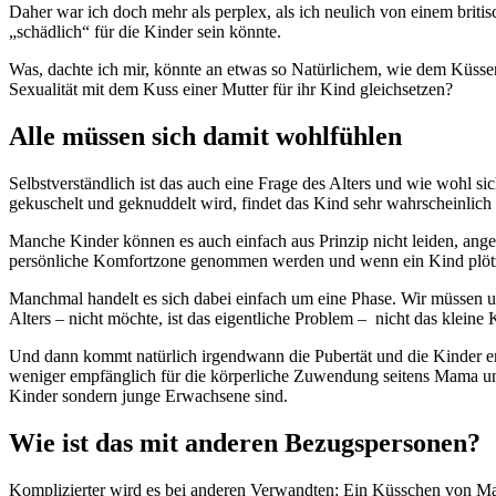
Daher war ich doch mehr als perplex, als ich neulich von einem briti
„schädlich“ für die Kinder sein könnte.
Was, dachte ich mir, könnte an etwas so Natürlichem, wie dem Küssen 
Sexualität mit dem Kuss einer Mutter für ihr Kind gleichsetzen?
Alle müssen sich damit wohlfühlen
Selbstverständlich ist das auch eine Frage des Alters und wie wohl s
gekuschelt und geknuddelt wird, findet das Kind sehr wahrscheinlic
Manche Kinder können es auch einfach aus Prinzip nicht leiden, ange
persönliche Komfortzone genommen werden und wenn ein Kind plötzli
Manchmal handelt es sich dabei einfach um eine Phase. Wir müssen u
Alters – nicht möchte, ist das eigentliche Problem – nicht das klein
Und dann kommt natürlich irgendwann die Pubertät und die Kinder en
weniger empfänglich für die körperliche Zuwendung seitens Mama und P
Kinder sondern junge Erwachsene sind.
Wie ist das mit anderen Bezugspersonen?
Komplizierter wird es bei anderen Verwandten: Ein Küsschen von Mama