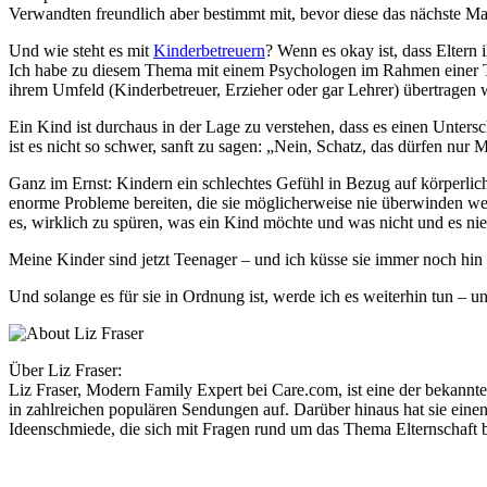
Verwandten freundlich aber bestimmt mit, bevor diese das nächste Ma
Und wie steht es mit
Kinderbetreuern
? Wenn es okay ist, dass Eltern
Ich habe zu diesem Thema mit einem Psychologen im Rahmen einer TV-
ihrem Umfeld (Kinderbetreuer, Erzieher oder gar Lehrer) übertragen w
Ein Kind ist durchaus in der Lage zu verstehen, dass es einen Unte
ist es nicht so schwer, sanft zu sagen: „Nein, Schatz, das dürfen nur
Ganz im Ernst: Kindern ein schlechtes Gefühl in Bezug auf körperliche
enorme Probleme bereiten, die sie möglicherweise nie überwinden wer
es, wirklich zu spüren, was ein Kind möchte und was nicht und es ni
Meine Kinder sind jetzt Teenager – und ich küsse sie immer noch hi
Und solange es für sie in Ordnung ist, werde ich es weiterhin tun – u
Über Liz Fraser:
Liz Fraser, Modern Family Expert bei Care.com, ist eine der bekannte
in zahlreichen populären Sendungen auf. Darüber hinaus hat sie eine
Ideenschmiede, die sich mit Fragen rund um das Thema Elternschaft b