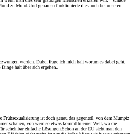
un wenn man dies sehr gläubigen Menschen erklären will, * schade
n Mund zu Mund.Und genau so funktionierte dies auch bei unseren
 gezwungen werden. Dabei frage ich mich halt worum es dabei geht,
 Dinge halt über sich ergehen..
Die Frühsexualisierung ist doch genau das gegenteil, von dem Mumpiz
 immer schauen, von wem so etwas kommt!In einer Welt, wo die
r für scheinbar einfache Lösungen.Schon an der EU sieht man den