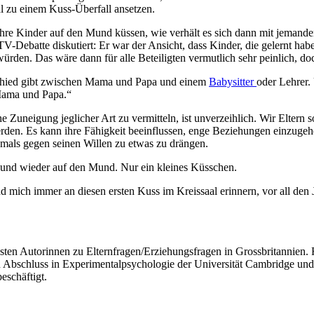
l zu einem Kuss-Überfall ansetzen.
 ihre Kinder auf den Mund küssen, wie verhält es sich dann mit jemande
Debatte diskutiert: Er war der Ansicht, dass Kinder, die gelernt hab
ürden. Das wäre dann für alle Beteiligten vermutlich sehr peinlich, d
rschied gibt zwischen Mama und Papa und einem
Babysitter
oder Lehrer.
 Mama und Papa.“
 Zuneigung jeglicher Art zu vermitteln, ist unverzeihlich. Wir Eltern 
den. Es kann ihre Fähigkeit beeinflussen, enge Beziehungen einzugehe
emals gegen seinen Willen zu etwas zu drängen.
n und wieder auf den Mund. Nur ein kleines Küsschen.
nd mich immer an diesen ersten Kuss im Kreissaal erinnern, vor all den
sten Autorinnen zu Elternfragen/Erziehungsfragen in Grossbritannien. Fa
n Abschluss in Experimentalpsychologie der Universität Cambridge und 
eschäftigt.