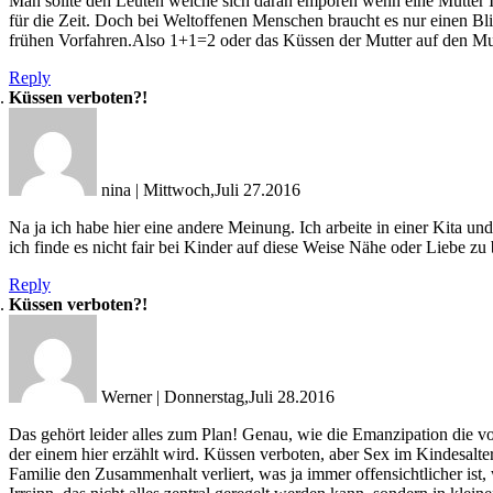
Man sollte den Leuten welche sich daran empören wenn eine Mutter I
für die Zeit. Doch bei Weltoffenen Menschen braucht es nur einen Bli
frühen Vorfahren.Also 1+1=2 oder das Küssen der Mutter auf den Mu
Reply
Küssen verboten?!
nina
|
Mittwoch,Juli 27.2016
Na ja ich habe hier eine andere Meinung. Ich arbeite in einer Kita 
ich finde es nicht fair bei Kinder auf diese Weise Nähe oder Liebe z
Reply
Küssen verboten?!
Werner
|
Donnerstag,Juli 28.2016
Das gehört leider alles zum Plan! Genau, wie die Emanzipation die v
der einem hier erzählt wird. Küssen verboten, aber Sex im Kindesal
Familie den Zusammenhalt verliert, was ja immer offensichtlicher is