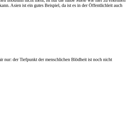
nen Blödsinn nicht mehr, ist nur die halbe Miete wie hier zu erkennen
n. Asien ist ein gutes Beispiel, da ist es in der Öffentlichleit auch
r nur: der Tiefpunkt der menschlichen Blödheit ist noch nicht