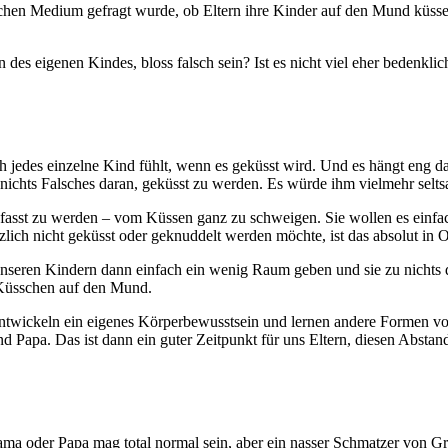
schen Medium gefragt wurde, ob Eltern ihre Kinder auf den Mund küssen 
des eigenen Kindes, bloss falsch sein? Ist es nicht viel eher bedenkl
ich jedes einzelne Kind fühlt, wenn es geküsst wird. Und es hängt eng
h nichts Falsches daran, geküsst zu werden. Es würde ihm vielmehr se
fasst zu werden – vom Küssen ganz zu schweigen. Sie wollen es einfach
ch nicht geküsst oder geknuddelt werden möchte, ist das absolut in 
nseren Kindern dann einfach ein wenig Raum geben und sie zu nichts 
e Küsschen auf den Mund.
twickeln ein eigenes Körperbewusstsein und lernen andere Formen von
apa. Das ist dann ein guter Zeitpunkt für uns Eltern, diesen Abstand a
 oder Papa mag total normal sein, aber ein nasser Schmatzer von Gros