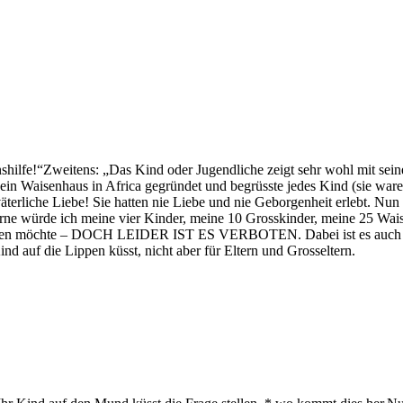
ilfe!“Zweitens: „Das Kind oder Jugendliche zeigt sehr wohl mit seinen 
e ein Waisenhaus in Africa gegründet und begrüsste jedes Kind (sie war
erliche Liebe! Sie hatten nie Liebe und nie Geborgenheit erlebt. Nun 
rne würde ich meine vier Kinder, meine 10 Grosskinder, meine 25 Wais
enken möchte – DOCH LEIDER IST ES VERBOTEN. Dabei ist es auch fü
nd auf die Lippen küsst, nicht aber für Eltern und Grosseltern.