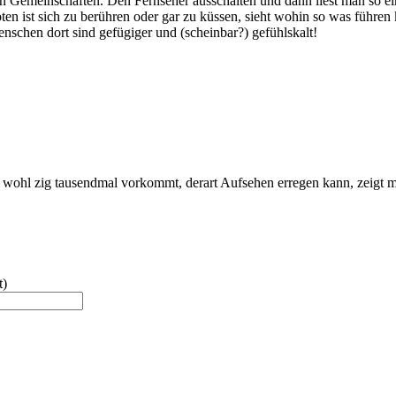
inen Gemeinschaften. Den Fernseher ausschalten und dann liest man so ei
n ist sich zu berühren oder gar zu küssen, sieht wohin so was führen kan
nschen dort sind gefügiger und (scheinbar?) gefühlskalt!
t wohl zig tausendmal vorkommt, derart Aufsehen erregen kann, zeigt mi
t)