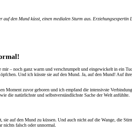
ter auf den Mund küsst, einen medialen Sturm aus. Erziehungsexpertin 
ormal!
 sie mir – noch ganz warm und verschrumpelt und eingewickelt in ein Tuc
 Köpfchen. Und ich küsste sie auf den Mund. Ja, auf den Mund! Auf ihr
 einen Moment zuvor geboren und ich empfand die intensivste Verbindu
 wie die natürlichste und selbstverständlichste Sache der Welt anfühlte.
rt, sie auf den Mund zu küssen. Und auch nicht auf die Wange, die Stirn
r nichts falsch oder unnormal.