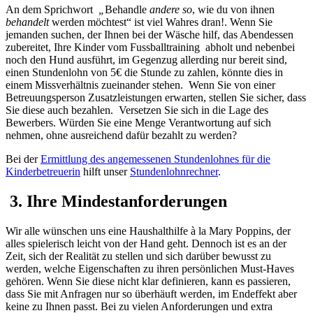
An dem Sprichwort
„
Behandle
andere so
, wie du von ihnen
behandelt
werden möchtest“ ist viel Wahres dran!. Wenn Sie
jemanden suchen, der Ihnen bei der Wäsche hilf, das Abendessen
zubereitet, Ihre Kinder vom Fussballtraining abholt und nebenbei
noch den Hund ausführt, im Gegenzug allerding nur bereit sind,
einen Stundenlohn von 5€ die Stunde zu zahlen, könnte dies in
einem Missverhältnis zueinander stehen. Wenn Sie von einer
Betreuungsperson Zusatzleistungen erwarten, stellen Sie sicher, dass
Sie diese auch bezahlen. Versetzen Sie sich in die Lage des
Bewerbers. Würden Sie eine Menge Verantwortung auf sich
nehmen, ohne ausreichend dafür bezahlt zu werden?
Bei der
Ermittlung des angemessenen Stundenlohnes für die
Kinderbetreuerin
hilft unser
Stundenlohnrechner
.
3. Ihre Mindestanforderungen
Wir alle wünschen uns eine Haushalthilfe à la Mary Poppins, der
alles spielerisch leicht von der Hand geht. Dennoch ist es an der
Zeit, sich der Realität zu stellen und sich darüber bewusst zu
werden, welche Eigenschaften zu ihren persönlichen Must-Haves
gehören. Wenn Sie diese nicht klar definieren, kann es passieren,
dass Sie mit Anfragen nur so überhäuft werden, im Endeffekt aber
keine zu Ihnen passt. Bei zu vielen Anforderungen und extra