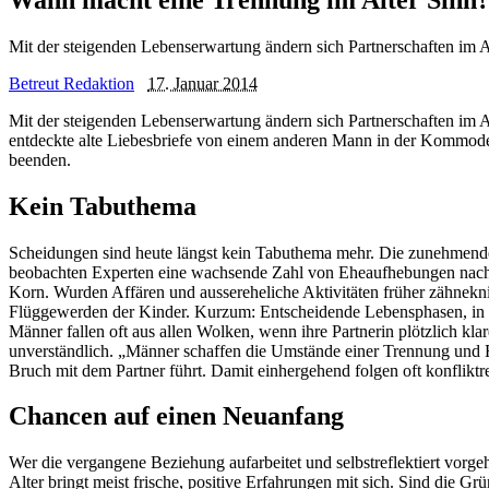
Mit der steigenden Lebenserwartung ändern sich Partnerschaften im 
Betreut Redaktion
17. Januar 2014
Mit der steigenden Lebenserwartung ändern sich Partnerschaften im A
entdeckte alte Liebesbriefe von einem anderen Mann in der Kommode 
beenden.
Kein Tabuthema
Scheidungen sind heute längst kein Tabuthema mehr. Die zunehmende 
beobachten Experten eine wachsende Zahl von Eheaufhebungen nach der
Korn. Wurden Affären und aussereheliche Aktivitäten früher zähneknir
Flüggewerden der Kinder. Kurzum: Entscheidende Lebensphasen, in de
Männer fallen oft aus allen Wolken, wenn ihre Partnerin plötzlich kl
unverständlich. „Männer schaffen die Umstände einer Trennung und Frau
Bruch mit dem Partner führt. Damit einhergehend folgen oft konflikt
Chancen auf einen Neuanfang
Wer die vergangene Beziehung aufarbeitet und selbstreflektiert vorge
Alter bringt meist frische, positive Erfahrungen mit sich. Sind die G