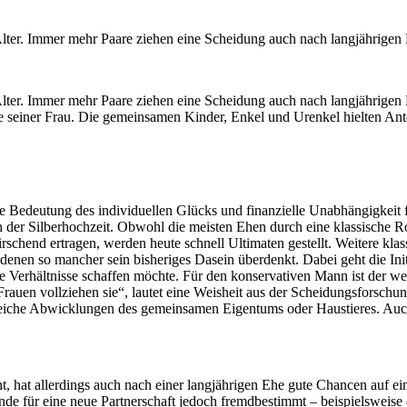
Alter. Immer mehr Paare ziehen eine Scheidung auch nach langjährigen
lter. Immer mehr Paare ziehen eine Scheidung auch nach langjährigen B
seiner Frau. Die gemeinsamen Kinder, Enkel und Urenkel hielten Anto
Bedeutung des individuellen Glücks und finanzielle Unabhängigkeit füh
 Silberhochzeit. Obwohl die meisten Ehen durch eine klassische Rollen
schend ertragen, werden heute schnell Ultimaten gestellt. Weitere kla
nen so mancher sein bisheriges Dasein überdenkt. Dabei geht die Ini
are Verhältnisse schaffen möchte. Für den konservativen Mann ist der w
en vollziehen sie“, lautet eine Weisheit aus der Scheidungsforschung. 
reiche Abwicklungen des gemeinsamen Eigentums oder Haustieres. Auch d
ht, hat allerdings auch nach einer langjährigen Ehe gute Chancen auf 
ründe für eine neue Partnerschaft jedoch fremdbestimmt – beispielsweis