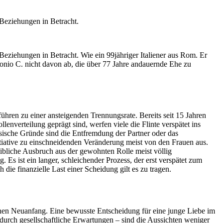
 Beziehungen in Betracht.
eziehungen in Betracht. Wie ein 99jähriger Italiener aus Rom. Er
nio C. nicht davon ab, die über 77 Jahre andauernde Ehe zu
ren zu einer ansteigenden Trennungsrate. Bereits seit 15 Jahren
verteilung geprägt sind, werfen viele die Flinte verspätet ins
ssische Gründe sind die Entfremdung der Partner oder das
tiative zu einschneidenden Veränderung meist von den Frauen aus.
eibliche Ausbruch aus der gewohnten Rolle meist völlig
Es ist ein langer, schleichender Prozess, der erst verspätet zum
ie finanzielle Last einer Scheidung gilt es zu tragen.
einen Neuanfang. Eine bewusste Entscheidung für eine junge Liebe im
e durch gesellschaftliche Erwartungen – sind die Aussichten weniger