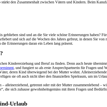
b stärkt den Zusammenhalt zwischen Vätern und Kindern. Beim Kanufahr
nis geblieben sind und an die Sie viele schöne Erinnerungen haben? Für
ebert und sich auf die Wochen des Jahres gefreut, in denen Sie von m
m die Erinnerungen daran ein Leben lang präsent.
b?
wischen Kindererziehung und Beruf zu finden. Denn auch heute übernimm
übernimmt
, und fungiert so als erste Ansprechpartnerin für Fragen und 
ter, deren Kind überwiegend bei der Mutter wohnt. Alleinerziehende V
rfügen sie oft auch nicht über den finanziellen Spielraum, um im Ur
 alleinerziehend, getrennt oder mit der Mutter zusammenlebend – wir
r“, die sich zuhause gewohnheitsgemäss mit ihren Fragen und Bedürfni
ind-Urlaub