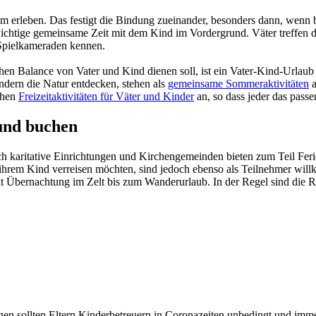
 erleben. Das festigt die Bindung zueinander, besonders dann, wenn be
wichtige gemeinsame Zeit mit dem Kind im Vordergrund. Väter treffen d
 Spielkameraden kennen.
en Balance von Vater und Kind dienen soll, ist ein Vater-Kind-Urlaub 
ern die Natur entdecken, stehen als
gemeinsame Sommeraktivitäten
a
ichen
Freizeitaktivitäten für Väter und Kinder
an, so dass jeder das pass
und buchen
h karitative Einrichtungen und Kirchengemeinden bieten zum Teil Ferien
mit ihrem Kind verreisen möchten, sind jedoch ebenso als Teilnehmer wi
Übernachtung im Zelt bis zum Wanderurlaub. In der Regel sind die Reise
en sollten Eltern Kinderbetreuern in Coronazeiten unbedingt und immer