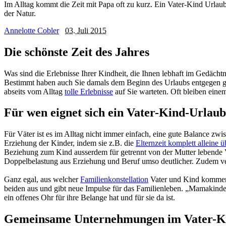
Im Alltag kommt die Zeit mit Papa oft zu kurz. Ein Vater-Kind Urlau
der Natur.
Annelotte Cobler
03. Juli 2015
Die schönste Zeit des Jahres
Was sind die Erlebnisse Ihrer Kindheit, die Ihnen lebhaft im Gedächt
Bestimmt haben auch Sie damals dem Beginn des Urlaubs entgegen gefi
abseits vom Alltag
tolle Erlebnisse
auf Sie warteten. Oft bleiben eine
Für wen eignet sich ein Vater-Kind-Urlau
Für Väter ist es im Alltag nicht immer einfach, eine gute Balance z
Erziehung der Kinder, indem sie z.B. die
Elternzeit komplett alleine 
Beziehung zum Kind ausserdem für getrennt von der Mutter lebende Vä
Doppelbelastung aus Erziehung und Beruf umso deutlicher. Zudem ve
Ganz egal, aus welcher
Familienkonstellation
Vater und Kind kommen –
beiden aus und gibt neue Impulse für das Familienleben. „Mamakinde
ein offenes Ohr für ihre Belange hat und für sie da ist.
Gemeinsame Unternehmungen im Vater-K