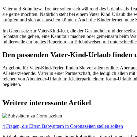
Vater und Sohn bzw. Tochter sollen sich während des Urlaubs als Team
sie gerne möchten. Natürlich steht bei einem Vater-Kind-Urlaub die 
knüpfen und sich austauschen können. Auch die Kinder lernen neue
Im Gegensatz zur Vater-Kind-Kur, die der Gesundheit und der seelisch
Schatzsuche gehen, eine Kanutour machen oder gemeinsam beim Wand
mittlerweile ein breites Repertoire an Erlebnisreisen mit unterschiedl
Den passenden Vater-Kind-Urlaub finden 
Angebote für Vater-Kind-Ferien finden Sie vor allem online. Aber auc
Alleinerziehende. Väter in einer Partnerschaft, die lediglich allein 
reichen von Abenteuer-Urlaub im Kletterpark, einem Kanu-Urlaub mit 
begleiten.
Weitere interessante Artikel
4 Fragen, die Eltern Babysittern in Coronazeiten stellen sollten
Egal ob einem neuen oder bewährten Babysitter – diese Grundsatzfrag