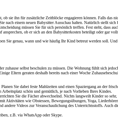
rst, ob sie ihn für zusätzliche Zeitblöcke engagieren können. Falls das 
Sie nach einem neuen Babysitter Ausschau halten. Natürlich stellt sich 
scheidung müssen Sie für sich persönlich treffen. Fest steht, dass auch
 ansprechen, ob er sich an den Babysitterkosten beteiligt oder gar vol
en Sie genau, wann und wie häufig Ihr Kind betreut werden soll. Und a
nder zuhause selbst beschulen zu müssen. Die Wohnung fühlt sich jedoc
 Einige Eltern geraten deshalb bereits nach einer Woche Zuhausebeschul
lanen Sie dabei feste Mahlzeiten und einen Spaziergang an der frische
Arbeitsplatz schön und gemütlich, je nach Vorlieben Ihres Kindes.
errichten Sie die Fächer abwechselnd. Nichts langweilt Kinder so sehr,
e mit Aktivitäten wie Obstessen, Bewegungsübungen, Yoga, Liederhöre
d andere Videos zur Veranschaulichung des Unterrichtsstoffs. Auch die
leiben, z.B. via WhatsApp oder Skype.