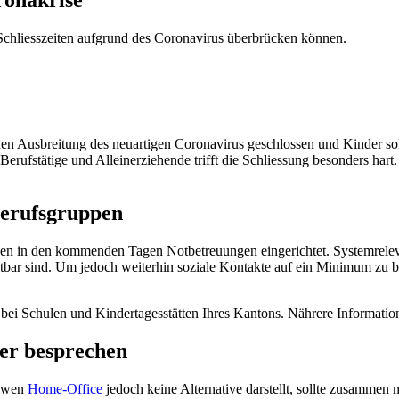
e Schliesszeiten aufgrund des Coronavirus überbrücken können.
chen Ausbreitung des neuartigen Coronavirus geschlossen und Kinder s
erufstätige und Alleinerziehende trifft die Schliessung besonders har
Berufsgruppen
en in den kommenden Tagen Notbetreuungen eingerichtet. Systemrelevant
chtbar sind. Um jedoch weiterhin soziale Kontakte auf ein Minimum z
e bei Schulen und Kindertagesstätten Ihres Kantons. Nährere Informatio
ber besprechen
r wen
Home-Office
jedoch keine Alternative darstellt, sollte zusammen