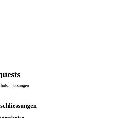
chulschliessungen
schliessungen
ronakrise