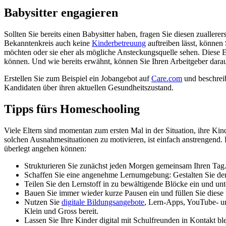
Babysitter engagieren
Sollten Sie bereits einen Babysitter haben, fragen Sie diesen zuallere
Bekanntenkreis auch keine
Kinderbetreuung
auftreiben lässt, können 
möchten oder sie eher als mögliche Ansteckungsquelle sehen. Diese Ent
können. Und wie bereits erwähnt, können Sie Ihren Arbeitgeber darauf
Erstellen Sie zum Beispiel ein Jobangebot auf
Care.com
und beschreib
Kandidaten über ihren aktuellen Gesundheitszustand.
Tipps fürs Homeschooling
Viele Eltern sind momentan zum ersten Mal in der Situation, ihre Ki
solchen Ausnahmesituationen zu motivieren, ist einfach anstrengend.
überlegt angehen können:
Strukturieren Sie zunächst jeden Morgen gemeinsam Ihren Tag. P
Schaffen Sie eine angenehme Lernumgebung: Gestalten Sie den 
Teilen Sie den Lernstoff in zu bewältigende Blöcke ein und unt
Bauen Sie immer wieder kurze Pausen ein und füllen Sie dies
Nutzen Sie
digitale Bildungsangebote
, Lern-Apps, YouTube- un
Klein und Gross bereit.
Lassen Sie Ihre Kinder digital mit Schulfreunden in Kontakt b