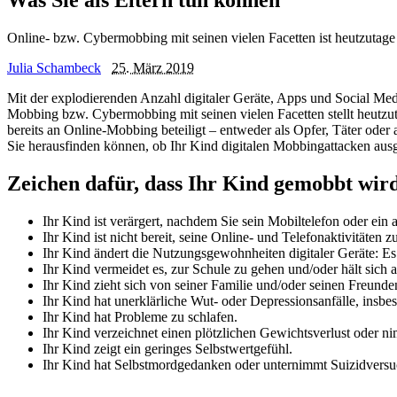
Online- bzw. Cybermobbing mit seinen vielen Facetten ist heutzutage e
Julia Schambeck
25. März 2019
Mit der explodierenden Anzahl digitaler Geräte, Apps und Social Med
Mobbing bzw. Cybermobbing mit seinen vielen Facetten stellt heutzu
bereits an Online-Mobbing beteiligt
–
entweder als Opfer, Täter oder
Sie herausfinden können, ob Ihr Kind digitalen Mobbingattacken ausg
Zeichen dafür, dass Ihr Kind gemobbt wir
Ihr Kind ist verärgert, nachdem Sie sein Mobiltelefon oder ein 
Ihr Kind ist nicht bereit, seine Online- und Telefonaktivitäten z
Ihr Kind ändert die Nutzungsgewohnheiten digitaler Geräte: Es n
Ihr Kind vermeidet es, zur Schule zu gehen und/oder hält sich a
Ihr Kind zieht sich von seiner Familie und/oder seinen Freunde
Ihr Kind hat unerklärliche Wut- oder Depressionsanfälle, insb
Ihr Kind hat Probleme zu schlafen.
Ihr Kind verzeichnet einen plötzlichen Gewichtsverlust oder ni
Ihr Kind zeigt ein geringes Selbstwertgefühl.
Ihr Kind hat Selbstmordgedanken oder unternimmt Suizidversu