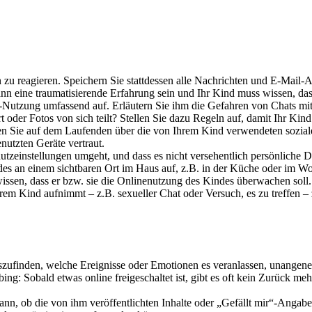
 zu reagieren. Speichern Sie stattdessen alle Nachrichten und E-Mail
 eine traumatisierende Erfahrung sein und Ihr Kind muss wissen, dass 
utzung umfassend auf. Erläutern Sie ihm die Gefahren von Chats mit P
 oder Fotos von sich teilt? Stellen Sie dazu Regeln auf, damit Ihr Kin
ben Sie auf dem Laufenden über die von Ihrem Kind verwendeten sozia
nutzten Geräte vertraut.
hutzeinstellungen umgeht, und dass es nicht versehentlich persönliche D
es an einem sichtbaren Ort im Haus auf, z.B. in der Küche oder im 
issen, dass er bzw. sie die Onlinenutzung des Kindes überwachen soll.
Ihrem Kind aufnimmt
–
z.B. sexueller Chat oder Versuch, es zu treffen
–
zufinden, welche Ereignisse oder Emotionen es veranlassen, unangene
g: Sobald etwas online freigeschaltet ist, gibt es oft kein Zurück meh
 kann, ob die von ihm veröffentlichten Inhalte oder „Gefällt mir“-Anga