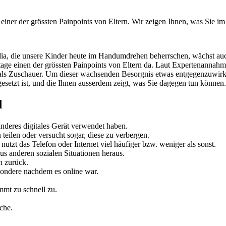
iner der grössten Painpoints von Eltern. Wir zeigen Ihnen, was Sie im 
ia, die unsere Kinder heute im Handumdrehen beherrschen, wächst auch 
tage einen der grössten Painpoints von Eltern da. Laut Expertenannah
 als Zuschauer. Um dieser wachsenden Besorgnis etwas entgegenzuwirken
esetzt ist, und die Ihnen ausserdem zeigt, was Sie dagegen tun können.
d
anderes digitales Gerät verwendet haben.
u teilen oder versucht sogar, diese zu verbergen.
utzt das Telefon oder Internet viel häufiger bzw. weniger als sonst.
us anderen sozialen Situationen heraus.
n zurück.
esondere nachdem es online war.
mmt zu schnell zu.
che.